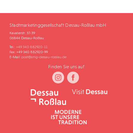
Stadtmarketinggesellschaft Dessau-Roßlau mbH
Kavalierstr. 37-39
06844 Dessau-Roßlau
Tel.:
+49 340 882920-11
Fax: +49 340 882920-99
E-Mail:
post@smg-dessau-rosslau.de
Finden Sie uns auf