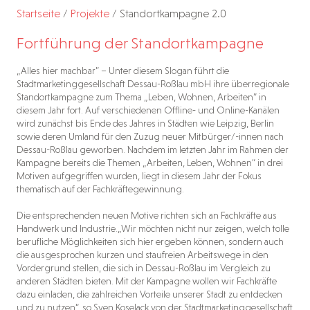
Startseite
/
Projekte
/
Standortkampagne 2.0
Fortführung der Standortkampagne
„Alles hier machbar” – Unter diesem Slogan führt die
Stadtmarketinggesellschaft Dessau-Roßlau mbH ihre überregionale
Standortkampagne zum Thema „Leben, Wohnen, Arbeiten” in
diesem Jahr fort. Auf verschiedenen Offline- und Online-Kanälen
wird zunächst bis Ende des Jahres in Städten wie Leipzig, Berlin
sowie deren Umland für den Zuzug neuer Mitbürger/-innen nach
Dessau-Roßlau geworben. Nachdem im letzten Jahr im Rahmen der
Kampagne bereits die Themen „Arbeiten, Leben, Wohnen“ in drei
Motiven aufgegriffen wurden, liegt in diesem Jahr der Fokus
thematisch auf der Fachkräftegewinnung.
Die entsprechenden neuen Motive richten sich an Fachkräfte aus
Handwerk und Industrie.„Wir möchten nicht nur zeigen, welch tolle
berufliche Möglichkeiten sich hier ergeben können, sondern auch
die ausgesprochen kurzen und staufreien Arbeitswege in den
Vordergrund stellen, die sich in Dessau-Roßlau im Vergleich zu
anderen Städten bieten. Mit der Kampagne wollen wir Fachkräfte
dazu einladen, die zahlreichen Vorteile unserer Stadt zu entdecken
und zu nutzen“, so Sven Koselack von der Stadtmarketinggesellschaft