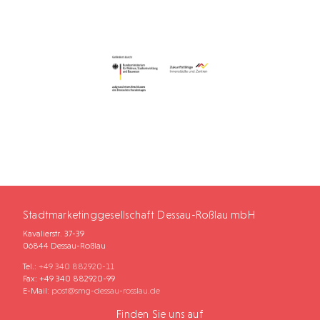
Stadtmarketinggesellschaft Dessau-Roßlau mbH
Kavalierstr. 37-39
06844 Dessau-Roßlau
Tel.:
+49 340 882920-11
Fax: +49 340 882920-99
E-Mail:
post@smg-dessau-rosslau.de
Finden Sie uns auf