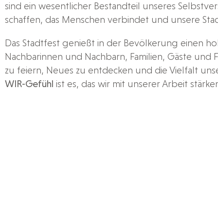
sind ein wesentlicher Bestandteil unseres Selbstve
schaffen, das Menschen verbindet und unsere Sta
Das Stadtfest genießt in der Bevölkerung einen hoh
Nachbarinnen und Nachbarn, Familien, Gäste un
zu feiern, Neues zu entdecken und die Vielfalt uns
WIR-Gefühl
ist es, das wir mit unserer Arbeit stärk
Jahr aufs Neue erlebbar macht.
Im Jahr 2025 standen wir vor besonderen Heraus
Sicherheit führten dazu, dass wir die Festfläche v
großer Sorgfalt getroffen, um den Besucherinnen
sicheres Fest zu ermöglichen. Gleichzeitig haben wi
des Programms in vollem Umfang erhalten bleiben
Trotz der veränderten Rahmenbedingungen wurde 
und erfolgreichen Ereignis, das zeigt, wie stark u