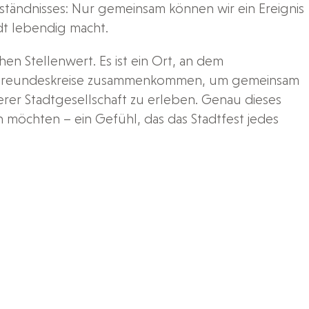
rständnisses: Nur gemeinsam können wir ein Ereignis
dt lebendig macht.
en Stellenwert. Es ist ein Ort, an dem
d Freundeskreise zusammenkommen, um gemeinsam
erer Stadtgesellschaft zu erleben. Genau dieses
en möchten – ein Gefühl, das das Stadtfest jedes
forderungen. Gestiegene Anforderungen an die
erkleinern mussten. Diese Entscheidung haben wir mit
 und Besuchern weiterhin ein unbeschwertes und
r Wert darauf gelegt, dass die Qualität und Vielfalt
.
das Stadtfest Dessau 2025 zu einem lebendigen
nd verbunden unsere Stadtgemeinschaft ist. Unser